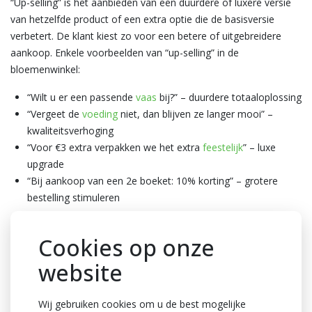
“Up-selling” is het aanbieden van een duurdere of luxere versie
van hetzelfde product of een extra optie die de basisversie
verbetert. De klant kiest zo voor een betere of uitgebreidere
aankoop. Enkele voorbeelden van “up-selling” in de
bloemenwinkel:
“Wilt u er een passende
vaas
bij?” – duurdere totaaloplossing
“Vergeet de
voeding
niet, dan blijven ze langer mooi” –
kwaliteitsverhoging
“Voor €3 extra verpakken we het extra
feestelijk
” – luxe
upgrade
“Bij aankoop van een 2e boeket: 10% korting” – grotere
bestelling stimuleren
Cookies op onze
Wat is cross-selling en
website
waarom is het zo effectief?
Wij gebruiken cookies om u de best mogelijke