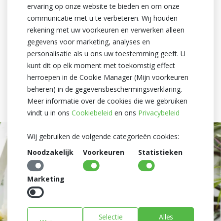
"Cross-selling" is het aanbieden van aanvullende, gerelateerde
ervaring op onze website te bieden en om onze
producten die bij de oorspronkelijke aankoop passen. De klant
communicatie met u te verbeteren. Wij houden
koopt extra producten die logisch aansluiten. Enkele
rekening met uw voorkeuren en verwerken alleen
voorbeelden van “cross-selling” in de bloemenwinkel:
gegevens voor marketing, analyses en
personalisatie als u ons uw toestemming geeft. U
“Een
kaartje
erbij?” – bijpassend artikel
kunt dit op elk moment met toekomstig effect
“Deze plant past perfect in deze
pot
” – pot-plant combinatie
herroepen in de Cookie Manager (Mijn voorkeuren
“Maak het af met
seizoensdecoratie
” – aanvullend product
beheren) in de gegevensbeschermingsverklaring.
“Nog iets kleins bij de kassa?” – impulsaankoop
Meer informatie over de cookies die we gebruiken
“Wist u dat we ook workshops geven?” – aanvullende dienst
vindt u in ons
Cookiebeleid
en ons
Privacybeleid
Wij gebruiken de volgende categorieën cookies:
Noodzakelijk
Voorkeuren
Statistieken
Marketing
Selectie
Alles