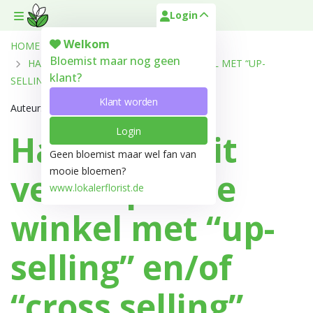
Login
Toggle mobile menu
Welkom
HOME
OVER ONS
BLOGS
Bloemist maar nog geen
HAAL MEER UIT VERKOOP IN DE WINKEL MET “UP-
klant?
SELLING” EN/OF “CROSS SELLING”
Klant worden
Auteur: Lucas
Login
Haal meer uit
Geen bloemist maar wel fan van
mooie bloemen?
verkoop in de
www.lokalerflorist.de
winkel met “up-
selling” en/of
“cross selling”