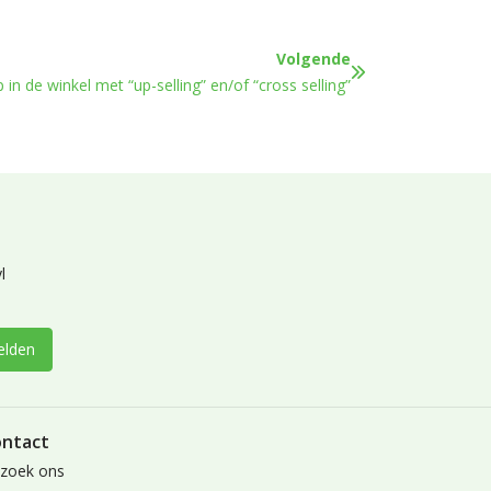
Volgende
in de winkel met “up-selling” en/of “cross selling”
l
lden
ntact
zoek ons