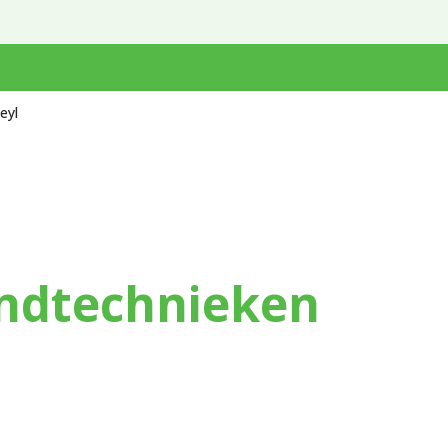
eyl
indtechnieken