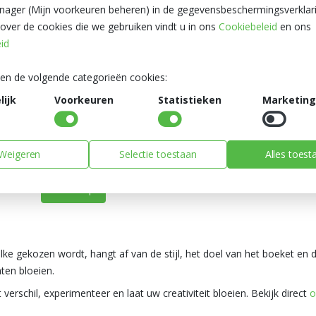
Bij deze techniek liggen de stelen evenwijdig aan elkaar, zond
ager (Mijn voorkeuren beheren) in de gegevensbeschermingsverklar
effect, perfect voor bijvoorbeeld schalen of toortsboeketten
 over de cookies die we gebruiken vindt u in ons
Cookiebeleid
en ons
eid
Geen bindpunt – alles loopt parallel, recht en strak
Ideaal voor moderne arrangementen of hoge toortsen
ken de volgende categorieën cookies:
Werk in lagen of groepen voor een speels effect
Gebruik bindmateriaal functioneel én decoratief
ijk
Voorkeuren
Statistieken
Marketing
Let op: alle stelen moeten goed in het water staan voo
Tip van Heyl: handig voor parallel boeketten te gebruiken is
Weigeren
Selectie toestaan
Alles toest
Polygonum. U vindt dit direct in onze webshop van Heyl.
Webshop
ke gekozen wordt, hangt af van de stijl, het doel van het boeket en
ten bloeien.
 verschil, experimenteer en laat uw creativiteit bloeien. Bekijk direct
o