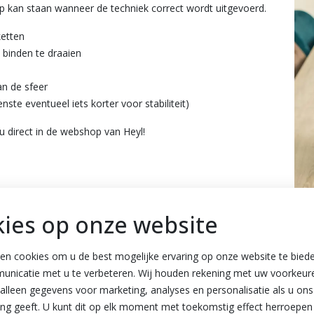
top kan staan wanneer de techniek correct wordt uitgevoerd.
ketten
 binden te draaien
an de sfeer
nste eventueel iets korter voor stabiliteit)
u direct in de webshop van Heyl!
ies op onze website
Parallelgebonden bo
ken cookies om u de best mogelijke ervaring op onze website te bie
modern
nicatie met u te verbeteren. Wij houden rekening met uw voorkeur
alleen gegevens voor marketing, analyses en personalisatie als u on
g geeft. U kunt dit op elk moment met toekomstig effect herroepen 