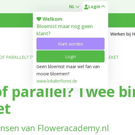
NL
Login
Welkom
Bloemist maar nog geen
klant?
Over ons
Contact
Werken bij H
Klant worden
Login
F PARALLEL? TWEE BINDTECHNIEKEN VOOR ELK BOEKET
Geen bloemist maar wel fan van
mooie bloemen?
www.lokalerflorist.de
f parallel? Twee b
et
 Jansen van Floweracademy.nl