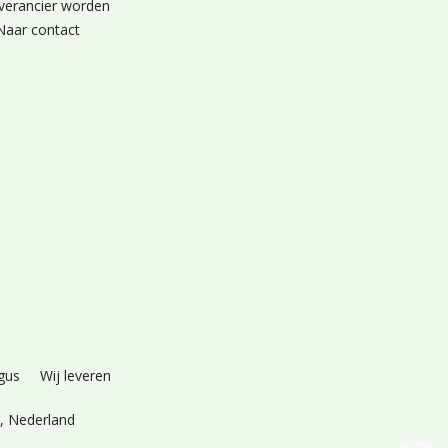
verancier worden
Naar contact
gus
Wij leveren
k,
Nederland