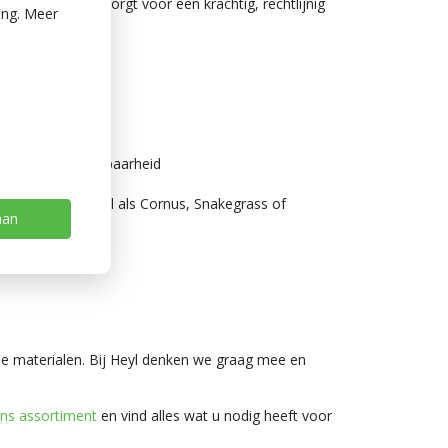
er kruising. Dit zorgt voor een krachtig, rechtlijnig
ing. Meer
.
r een goede houdbaarheid
 structuurmateriaal als Cornus, Snakegrass of
aan
 de materialen. Bij Heyl denken we graag mee en
ns assortiment
en vind alles wat u nodig heeft voor