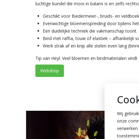
luchtige bundel die mooi in balans is en zelfs rech
Geschikt voor Biedermeier-, bruids- en veldboe
Evenwichtige bloemenspreiding door tijdens het
Een duidelijke techniek die vakmanschap toont
Bind met raffia, touw of elastiek – afhankelijk v
Werk strak af en knip alle stelen even lang (binne
Tip van Heyl: Veel bloemen en bindmaterialen vindt 
Webshop
Cook
Wij gebrui
onze commu
verwerken 
toestemmin