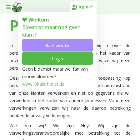
Login
Toggle mobile menu
Privacy
Welkom
Bloemist maar nog geen
klant?
Klant worden
In deze privacyverklaring informeren wij u over de
persoonsgegevens die wij verzamelen in het kader van
Login
onze klanten-administratie en op welke wijze wij deze
persoonsgegevens gebruiken.
Geen bloemist maar wel fan van
mooie bloemen?
Deze privacyverklaring is alleen van toepassing op
www.lokalerflorist.de
persoonsgegevens die wij in het kader van de administratie
van onze klanten verwerken en niet op gegevens die wij
verwerken in het kader van andere processen. Voor deze
verwerkingen verwijzen wij naar de daarop betrekking
hebbende privacy verklaringen.
Wie zijn wij? Wij zijn Heyl. Wij zijn de
verwerkingsverantwoordelijke met betrekking tot de