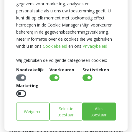
• Externe dienstverleners
gegevens voor marketing, analyses en
• Belastingdienst
personalisatie als u ons uw toestemming geeft. U
• Toezichthoudende autoriteiten.
kunt dit op elk moment met toekomstig effect
herroepen in de Cookie Manager (Mijn voorkeuren
Het kan zijn dat wij uw persoonsgegevens openbaar
beheren) in de gegevensbeschermingsverklaring.
moeten maken op grond van een wettelijke voorschrift, op
Meer informatie over de cookies die we gebruiken
last van toezichthouders of andere overheidsorganen, om
vindt u in ons
Cookiebeleid
en ons
Privacybeleid
onze rechten te beschermen of te verdedigen, of om
illegale activiteiten, vermeende fraude, of schendingen van
Wij gebruiken de volgende categorieën cookies:
toepasselijke voorwaarden te onderzoeken, te voorkomen
Noodzakelijk
Voorkeuren
Statistieken
of tegen op te treden.
Ook behouden wij ons het recht voor om
Marketing
persoonsgegevens die wij over u hebben verzameld, over
te dragen in het geval dat wij (een gedeelte van) onze
bedrijfsactiviteiten verkopen of overdragen.
Selectie
Alles
Doorgifte van persoonsgegevens
Weigeren
toestaan
toestaan
Bij de verwerking waarop deze privacyverklaring betrekking
heeft, worden uw persoonsgegevens niet doorgegeven aan