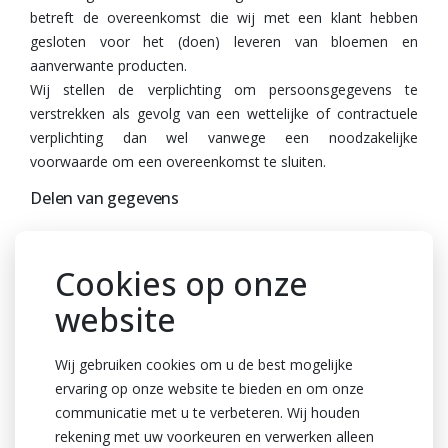
betreft de overeenkomst die wij met een klant hebben
gesloten voor het (doen) leveren van bloemen en
aanverwante producten.
Wij stellen de verplichting om persoonsgegevens te
verstrekken als gevolg van een wettelijke of contractuele
verplichting dan wel vanwege een noodzakelijke
voorwaarde om een overeenkomst te sluiten.
Delen van gegevens
Wij zullen uw persoonsgegevens niet met derden of
anderszins openbaar maken, behoudens op de wijze als
Cookies op onze
hieronder beschreven.
website
In het kader van deze verwerking worden uw
persoonsgegevens gedeeld met de volgende partijen:
Wij gebruiken cookies om u de best mogelijke
• Onze groepsmaatschappijen;
ervaring op onze website te bieden en om onze
• Door ons ingeschakelde verwerkers
communicatie met u te verbeteren. Wij houden
• Externe adviseurs
rekening met uw voorkeuren en verwerken alleen