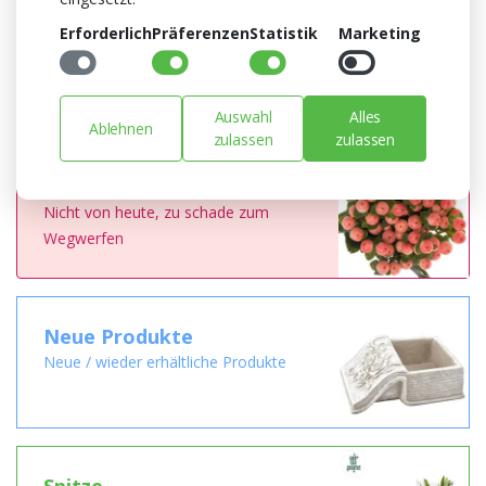
Erforderlich
Präferenzen
Statistik
Marketing
Farben
Shoppen nach Farbesortierung
Auswahl
Alles
Ablehnen
zulassen
zulassen
Abverkauf
Nicht von heute, zu schade zum
Wegwerfen
Neue Produkte
Neue / wieder erhältliche Produkte
Spitze