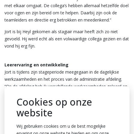
met elkaar omgaat. De collega’s hebben allemaal hetzelfde doel
voor ogen en zijn bereid om te helpen. Daarbij zijn ook de
teamleiders en directie erg betrokken en meedenkend.”
Jort is bij Heyl gekomen als stagiair maar heeft zich zo niet
gevoeld. Hij werd echt als een volwaardige collega gezien en dat
vond hij erg fijn.
Leerervaring en ontwikkeling
Jort is tijdens zijn stageperiode meegegaan in de dagelijkse
werkzaamheden en het proces van de administratie afdeling.
“Op de afdeling heb ik verschillende werkzaamheden geleerd en
zelfstandig uitgevoerd. Eén van de vaardigheden waarin ik
Cookies op onze
mijzelf heb ontwikkeld is vooral zelfstandigheid. Bij Heyl heb ik
geleerd om eerst taken zelf proberen uit te voeren en hierover
website
na te denken voordat ik hulp ging vragen. Daarnaast ben ik ook
gegroeid in mijn communicatie. De communicatie op kantoor
Wij gebruiken cookies om u de best mogelijke
gaat namelijk toch net wat anders dan tijdens werken in de kas.”
ervaring op onze website te bieden en om onze