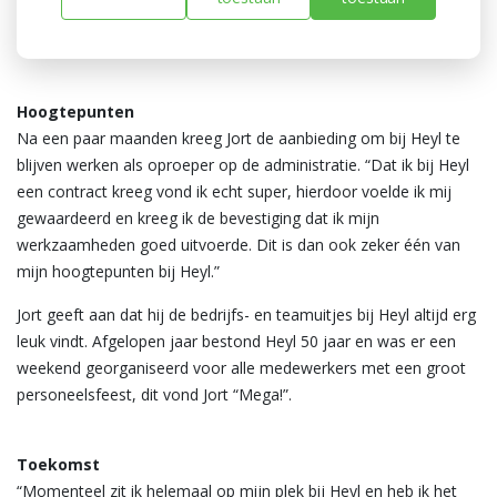
wel iemand in de buurt was die hem kon helpen als hij iets niet
snapte of vast liep.
Hoogtepunten
Na een paar maanden kreeg Jort de aanbieding om bij Heyl te
blijven werken als oproeper op de administratie. “Dat ik bij Heyl
een contract kreeg vond ik echt super, hierdoor voelde ik mij
gewaardeerd en kreeg ik de bevestiging dat ik mijn
werkzaamheden goed uitvoerde. Dit is dan ook zeker één van
mijn hoogtepunten bij Heyl.”
Jort geeft aan dat hij de bedrijfs- en teamuitjes bij Heyl altijd erg
leuk vindt. Afgelopen jaar bestond Heyl 50 jaar en was er een
weekend georganiseerd voor alle medewerkers met een groot
personeelsfeest, dit vond Jort “Mega!”.
Toekomst
“Momenteel zit ik helemaal op mijn plek bij Heyl en heb ik het