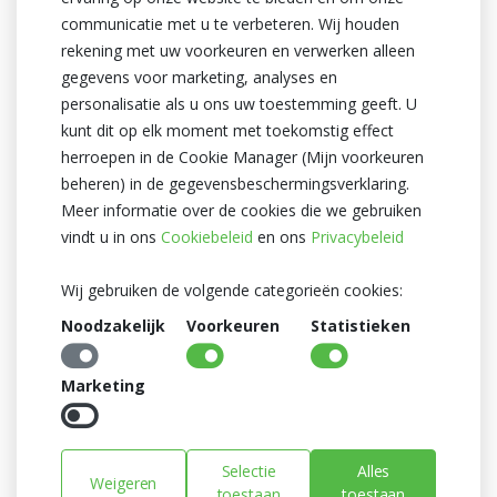
communicatie met u te verbeteren. Wij houden
Naast zelfstandigheid en communicatie heeft het werken bij
rekening met uw voorkeuren en verwerken alleen
Heyl er ook voor gezorgd dat Jort meer te weten is gekomen
gegevens voor marketing, analyses en
over de administratie afdeling. Bijvoorbeeld wat er allemaal
personalisatie als u ons uw toestemming geeft. U
wordt gedaan, de werkwijze en de werkzaamheden en
kunt dit op elk moment met toekomstig effect
verantwoordelijkheden van de afdeling.
herroepen in de Cookie Manager (Mijn voorkeuren
beheren) in de gegevensbeschermingsverklaring.
Groeimogelijkheden
Meer informatie over de cookies die we gebruiken
Tijdens het werken bij Heyl zijn er ook uitdagingen op Jort zijn
vindt u in ons
Cookiebeleid
en ons
Privacybeleid
pad gekomen: “De grootste uitdaging vond ik het opzetten van
een goed lopend controleer systeem voor de facturen van de
Wij gebruiken de volgende categorieën cookies:
chauffeurs. Dit kostte veel tijd maar was wel erg leuk om te
Noodzakelijk
Voorkeuren
Statistieken
doen. Uiteraard kreeg ik hier begeleiding bij, maar wel pas als ik
het aangaf. Ik mocht er helemaal zelf mee aan de slag en mijn
Marketing
eigen ideeën toepassen.”
Voor Jort zijn stage was hij gekoppeld aan een stagebegeleider,
maar al snel merkte hij dat de rest van het team ook hielp als dit
Selectie
Alles
Weigeren
nodig was. Voor hem was dit erg prettig omdat er hierdoor altijd
toestaan
toestaan