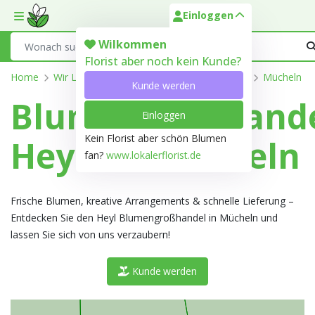
Einloggen
Toggle mobile menu
Search
Wilkommen
Florist aber noch kein Kunde?
Home
Wir Liefern
Sachsen-Anhalt
Saalekreis
Mücheln
Kunde werden
Blumengroßhand
Einloggen
Kein Florist aber schön Blumen
Heyl in Muecheln
fan?
www.lokalerflorist.de
Frische Blumen, kreative Arrangements & schnelle Lieferung –
Entdecken Sie den Heyl Blumengroßhandel in Mücheln und
lassen Sie sich von uns verzaubern!
Kunde werden