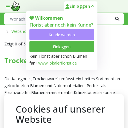
Einloggen
Toggle mobile menu
Search
Wilkommen
Florist aber noch kein Kunde?
Webshop
Trends
Trockenware
Kunde werden
Zeigt
0 of 5.931
Aktive Produkte
Einloggen
Kein Florist aber schön Blumen
Trockenware
fan?
www.lokalerflorist.de
Die Kategorie „Trockenware“ umfasst ein breites Sortiment an
getrockneten Blumen und Naturmaterialien. Perfekt als
Ergänzung für Blumenarrangements, Kränze oder saisonale
Dekorationen. Diese Produkte behalten lange ihre Form und
Cookies auf unserer
Farbe und verleihen jedem Arrangement eine rustikale,
natürliche Note.
Website