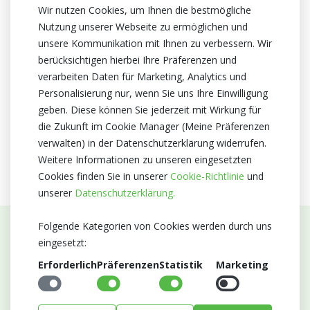
Wir nutzen Cookies, um Ihnen die bestmögliche
Bestellen
am Mo, Mi und Fr bis 17:00 Uhr, Di, Do und Sa vor
Nutzung unserer Webseite zu ermöglichen und
07:00 Uhr im Geschäft
unsere Kommunikation mit Ihnen zu verbessern. Wir
berücksichtigen hierbei Ihre Präferenzen und
verarbeiten Daten für Marketing, Analytics und
Personalisierung nur, wenn Sie uns Ihre Einwilligung
geben. Diese können Sie jederzeit mit Wirkung für
die Zukunft im Cookie Manager (Meine Präferenzen
verwalten) in der Datenschutzerklärung widerrufen.
Weitere Informationen zu unseren eingesetzten
Cookies finden Sie in unserer
Cookie-Richtlinie
und
unserer
Datenschutzerklärung.
Folgende Kategorien von Cookies werden durch uns
eingesetzt:
Abonnieren Sie unseren Newsletter
Erforderlich
Präferenzen
Statistik
Marketing
Bleiben Sie auf dem Laufenden mit Neuigkeiten und
Entwicklungen von Blumengroßhandel Heyl
E-mail