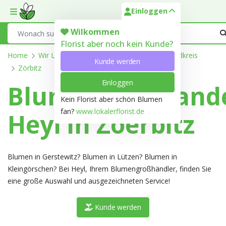
Einloggen
Toggle mobile menu
Search
Wilkommen
Florist aber noch kein Kunde?
Home
Wir Liefern
Sachsen-Anhalt
Burgenlandkreis
Kunde werden
Zörbitz
Einloggen
Blumengroßhand
Kein Florist aber schön Blumen
fan?
www.lokalerflorist.de
Heyl in Zoerbitz
Blumen in Gerstewitz? Blumen in Lützen? Blumen in
Kleingörschen? Bei Heyl, Ihrem Blumengroßhändler, finden Sie
eine große Auswahl und ausgezeichneten Service!
Kunde werden