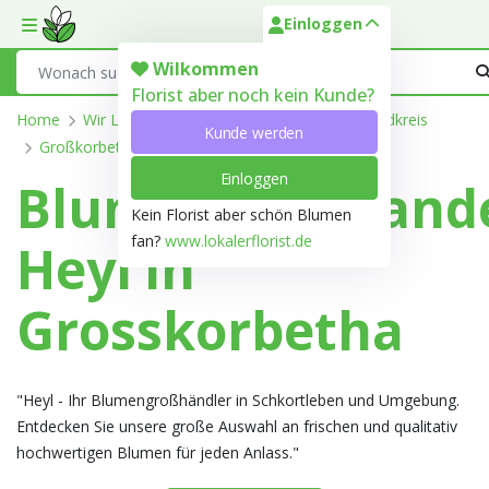
Einloggen
Toggle mobile menu
Search
Wilkommen
Florist aber noch kein Kunde?
Home
Wir Liefern
Sachsen-Anhalt
Burgenlandkreis
Kunde werden
Großkorbetha
Einloggen
Blumengroßhand
Kein Florist aber schön Blumen
fan?
www.lokalerflorist.de
Heyl in
Grosskorbetha
"Heyl - Ihr Blumengroßhändler in Schkortleben und Umgebung.
Entdecken Sie unsere große Auswahl an frischen und qualitativ
hochwertigen Blumen für jeden Anlass."