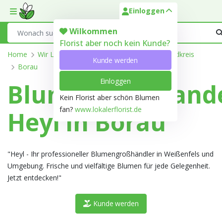
Einloggen
Toggle mobile menu
Search
Wilkommen
Florist aber noch kein Kunde?
Home
Wir Liefern
Sachsen-Anhalt
Burgenlandkreis
Kunde werden
Borau
Einloggen
Blumengroßhand
Kein Florist aber schön Blumen
fan?
www.lokalerflorist.de
Heyl in Borau
"Heyl - Ihr professioneller Blumengroßhändler in Weißenfels und
Umgebung. Frische und vielfältige Blumen für jede Gelegenheit.
Jetzt entdecken!"
Kunde werden