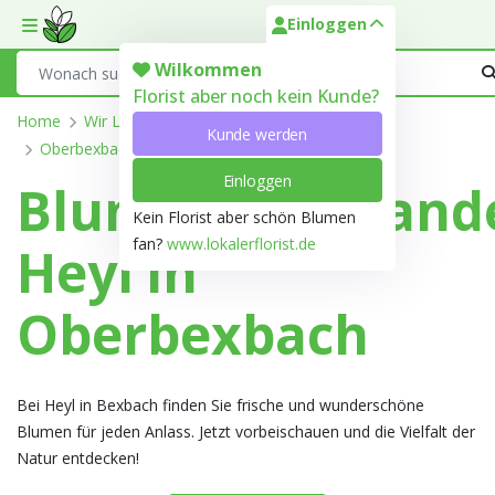
Einloggen
Toggle mobile menu
Search
Wilkommen
Florist aber noch kein Kunde?
Home
Wir Liefern
Saarland
Saarpfalz-Kreis
Kunde werden
Oberbexbach
Einloggen
Blumengroßhand
Kein Florist aber schön Blumen
fan?
www.lokalerflorist.de
Heyl in
Oberbexbach
Bei Heyl in Bexbach finden Sie frische und wunderschöne
Blumen für jeden Anlass. Jetzt vorbeischauen und die Vielfalt der
Natur entdecken!