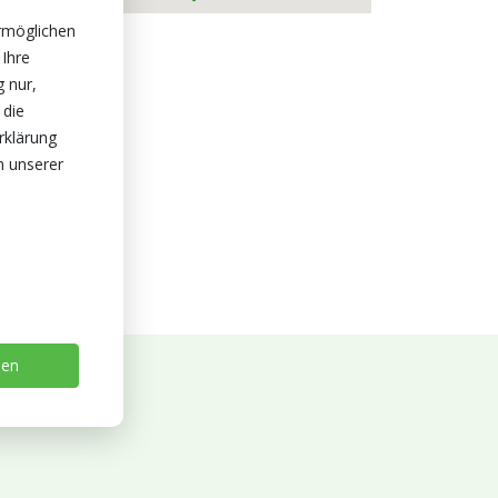
rmöglichen
 Ihre
g nur,
 die
rklärung
n unserer
sen