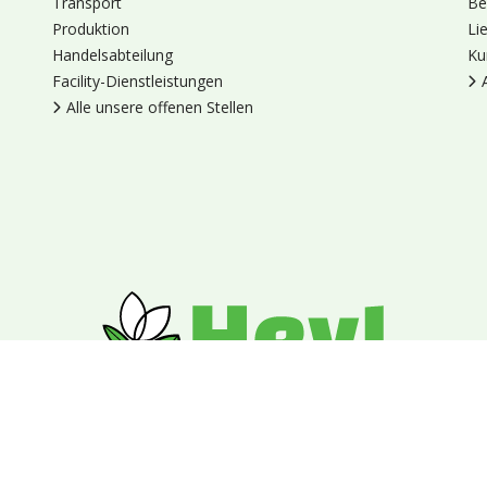
Transport
Be
Produktion
Li
Handelsabteilung
Ku
Facility-Dienstleistungen
Alle unsere offenen Stellen
en
Cookies
Datenschutz
Allgemeine Geschäftsbedingungen
Blumengroßhandel Heyl
Venus 375,
2675 LP Honselersdijk,
Nieder