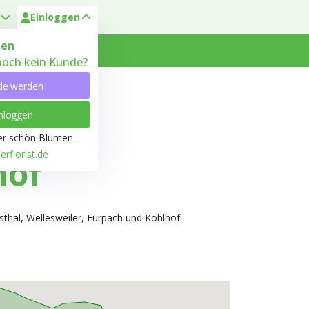
Einloggen
en
 noch kein Kunde?
 Heyl
Kundenservice
de werden
nloggen
ber schön Blumen
rflorist.de
hof
thal, Wellesweiler, Furpach und Kohlhof.