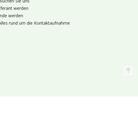
suchen Sie uns
eferant werden
nde werden
Alles rund um die Kontaktaufnahme
Katalog
Wir liefern
lande (Holland 🌷)