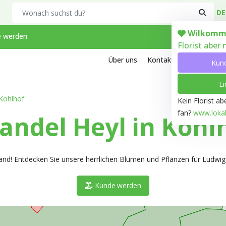
Search
DE
Wilkomm
 werden
Florist aber
Über uns
Kontakt
Arbeiten bei
Kun
Ei
Kohlhof
Kein Florist a
fan?
www.lokale
ndel Heyl in Kohl
and! Entdecken Sie unsere herrlichen Blumen und Pflanzen für Ludwigs
Kunde werden