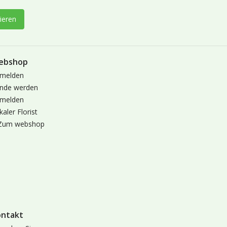
ieren
ebshop
melden
nde werden
melden
kaler Florist
Zum webshop
ontakt