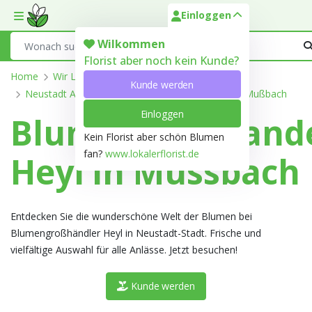
Einloggen
Toggle mobile menu
Search
Wilkommen
Florist aber noch kein Kunde?
Home
Wir Liefern
Rheinland-Pfalz
Kunde werden
Neustadt An Der Weinstraße, Kreisfreie Stadt
Mußbach
Einloggen
Blumengroßhand
Kein Florist aber schön Blumen
fan?
www.lokalerflorist.de
Heyl in Mussbach
Entdecken Sie die wunderschöne Welt der Blumen bei
Blumengroßhändler Heyl in Neustadt-Stadt. Frische und
vielfältige Auswahl für alle Anlässe. Jetzt besuchen!
Kunde werden