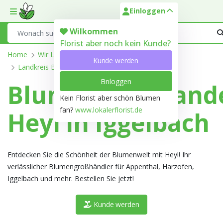
Einloggen
Toggle mobile menu
Search
Wilkommen
Florist aber noch kein Kunde?
Home
Wir Liefern
Rheinland-Pfalz
Kunde werden
Landkreis Bad Dürkheim
Iggelbach
Einloggen
Blumengroßhand
Kein Florist aber schön Blumen
fan?
www.lokalerflorist.de
Heyl in Iggelbach
Entdecken Sie die Schönheit der Blumenwelt mit Heyl! Ihr
verlässlicher Blumengroßhändler für Appenthal, Harzofen,
Iggelbach und mehr. Bestellen Sie jetzt!
Kunde werden