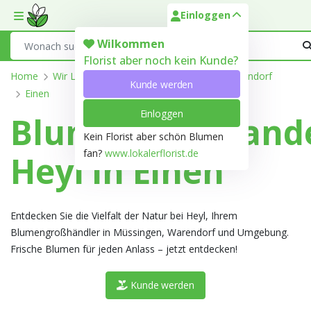
Einloggen
Toggle mobile menu
Search
Wilkommen
Florist aber noch kein Kunde?
Home
Wir Liefern
Nordrhein-Westfalen
Warendorf
Kunde werden
Einen
Einloggen
Blumengroßhand
Kein Florist aber schön Blumen
fan?
www.lokalerflorist.de
Heyl in Einen
Entdecken Sie die Vielfalt der Natur bei Heyl, Ihrem
Blumengroßhändler in Müssingen, Warendorf und Umgebung.
Frische Blumen für jeden Anlass – jetzt entdecken!
Kunde werden