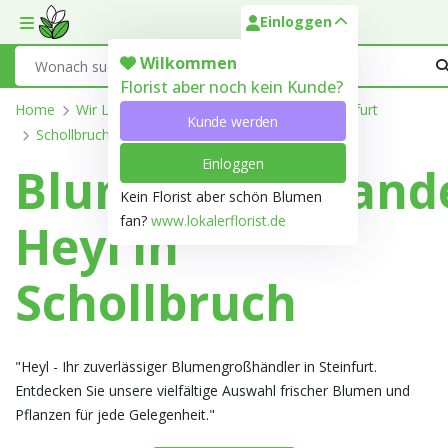
Einloggen
Toggle mobile menu
Search
Wilkommen
Florist aber noch kein Kunde?
Home
Wir Liefern
Nordrhein-Westfalen
Steinfurt
Kunde werden
Schollbruch
Einloggen
Blumengroßhand
Kein Florist aber schön Blumen
fan?
www.lokalerflorist.de
Heyl in
Schollbruch
"Heyl - Ihr zuverlässiger Blumengroßhändler in Steinfurt.
Entdecken Sie unsere vielfältige Auswahl frischer Blumen und
Pflanzen für jede Gelegenheit."