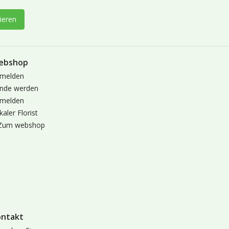
ieren
ebshop
melden
nde werden
melden
kaler Florist
Zum webshop
ontakt