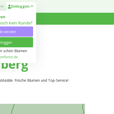
Einloggen
en
 noch kein Kunde?
 Heyl
Kundenservice
de werden
nloggen
ber schön Blumen
rflorist.de
fberg
Alstedde. Frische Blumen und Top-Service!