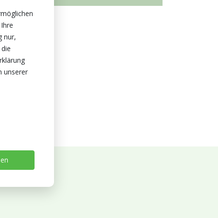
rmöglichen
 Ihre
g nur,
 die
rklärung
n unserer
sen