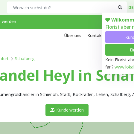
Search
DE
Wilkomm
 werden
Florist aber
Über uns
Kontakt
Arbeiten bei
Kun
Ei
nfurt
Schafberg
Kein Florist a
fan?
www.lokale
ndel Heyl in Scha
 Blumengroßhändler in Schierloh, Stadt, Bockraden, Lehen, Schafberg, 
Kunde werden