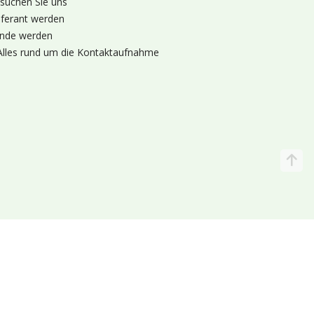
suchen Sie uns
eferant werden
nde werden
Alles rund um die Kontaktaufnahme
Katalog
Wir liefern
lande (Holland 🌷)