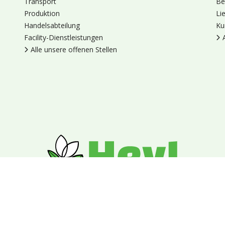
Transport
Be
Produktion
Li
Handelsabteilung
Ku
Facility-Dienstleistungen
Alle unsere offenen Stellen
en
Cookies
Datenschutz
Allgemeine Geschäftsbedingungen
Blumengroßhandel Heyl
Venus 375,
2675 LP Honselersdijk,
Nieder