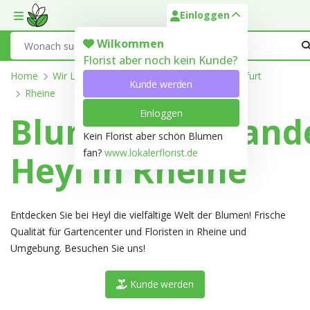
Einloggen
Toggle mobile menu
Search
Wilkommen
Florist aber noch kein Kunde?
Home
Wir Liefern
Nordrhein-Westfalen
Steinfurt
Kunde werden
Rheine
Einloggen
Blumengroßhand
Kein Florist aber schön Blumen
fan?
www.lokalerflorist.de
Heyl in Rheine
Entdecken Sie bei Heyl die vielfältige Welt der Blumen! Frische
Qualität für Gartencenter und Floristen in Rheine und
Umgebung. Besuchen Sie uns!
Kunde werden