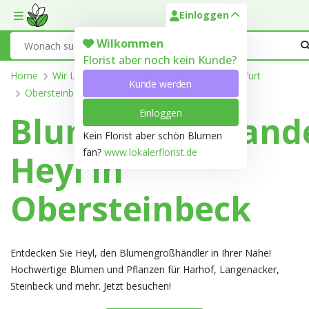
Einloggen
Toggle mobile menu
Search
Wilkommen
Florist aber noch kein Kunde?
Home
Wir Liefern
Nordrhein-Westfalen
Steinfurt
Kunde werden
Obersteinbeck
Einloggen
Blumengroßhand
Kein Florist aber schön Blumen
fan?
www.lokalerflorist.de
Heyl in
Obersteinbeck
Entdecken Sie Heyl, den Blumengroßhändler in Ihrer Nähe!
Hochwertige Blumen und Pflanzen für Harhof, Langenacker,
Steinbeck und mehr. Jetzt besuchen!