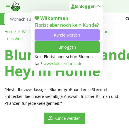
Einloggen
Toggle mobile menu
Search
Wilkommen
Florist aber noch kein Kunde?
Home
Wir Liefern
Nordrhein-Westfalen
Steinfurt
Kunde werden
Hohne
Einloggen
Blumengroßhand
Kein Florist aber schön Blumen
fan?
www.lokalerflorist.de
Heyl in Hohne
"Heyl - Ihr zuverlässiger Blumengroßhändler in Steinfurt.
Entdecken Sie unsere vielfältige Auswahl frischer Blumen und
Pflanzen für jede Gelegenheit."
Kunde werden