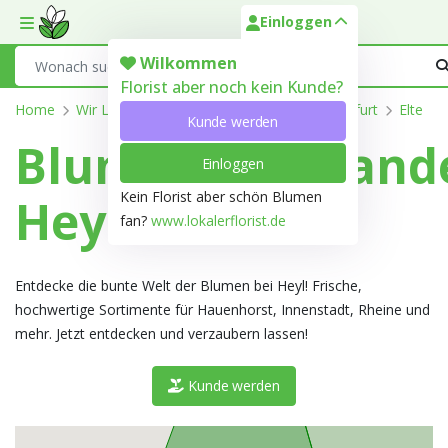
Einloggen
Toggle mobile menu
Search
Wilkommen
Florist aber noch kein Kunde?
Home
Wir Liefern
Nordrhein-Westfalen
Steinfurt
Elte
Kunde werden
Blumengroßhand
Einloggen
Kein Florist aber schön Blumen
Heyl in Elte
fan?
www.lokalerflorist.de
Entdecke die bunte Welt der Blumen bei Heyl! Frische,
hochwertige Sortimente für Hauenhorst, Innenstadt, Rheine und
mehr. Jetzt entdecken und verzaubern lassen!
Kunde werden