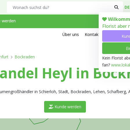
Search
DE
Wilkomm
 werden
Florist aber
Über uns
Kontakt
Arbeiten bei
Kun
Ei
nfurt
Bockraden
Kein Florist a
fan?
www.lokale
ndel Heyl in Bock
 Blumengroßhändler in Schierloh, Stadt, Bockraden, Lehen, Schafberg, 
Kunde werden