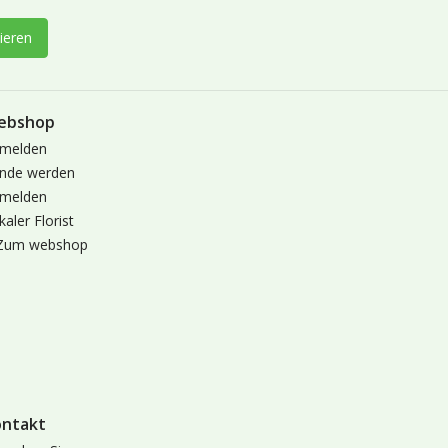
ieren
ebshop
melden
nde werden
melden
kaler Florist
Zum webshop
ontakt