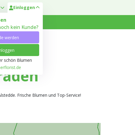
Einloggen
en
 noch kein Kunde?
 Heyl
Kundenservice
de werden
nloggen
ber schön Blumen
rflorist.de
raden
Alstedde. Frische Blumen und Top-Service!