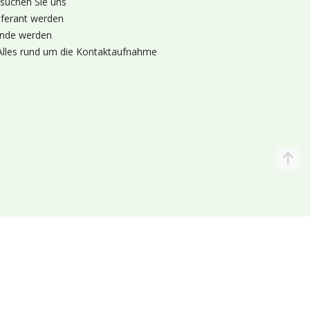
suchen Sie uns
eferant werden
nde werden
Alles rund um die Kontaktaufnahme
Katalog
Wir liefern
lande (Holland 🌷)