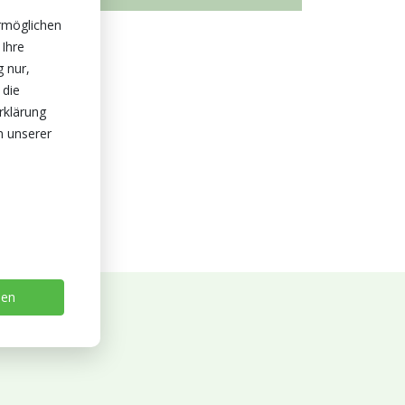
rmöglichen
 Ihre
g nur,
 die
rklärung
n unserer
sen