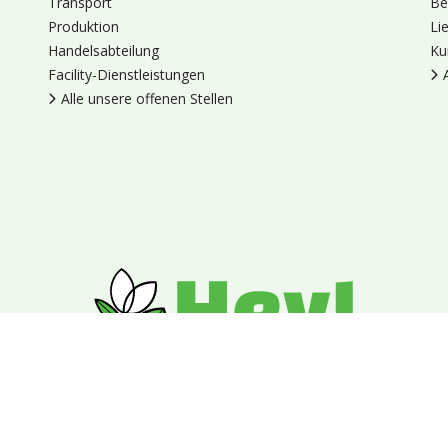
Transport
Be
Produktion
Li
Handelsabteilung
Ku
Facility-Dienstleistungen
Alle unsere offenen Stellen
en
Cookies
Datenschutz
Allgemeine Geschäftsbedingungen
Blumengroßhandel Heyl
Venus 375,
2675 LP Honselersdijk,
Nieder