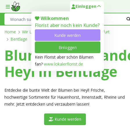
Einloggen
Toggle mobile menu
Search
Wilkommen
Florist aber noch kein Kunde?
Home
Wir Liefern
Nordrhein-Westfalen
Steinfurt
Kunde werden
Bentlage
Einloggen
Blumengroßhand
Kein Florist aber schön Blumen
fan?
www.lokalerflorist.de
Heyl in Bentlage
Entdecke die bunte Welt der Blumen bei Heyl! Frische,
hochwertige Sortimente für Hauenhorst, Innenstadt, Rheine und
mehr. Jetzt entdecken und verzaubern lassen!
Kunde werden