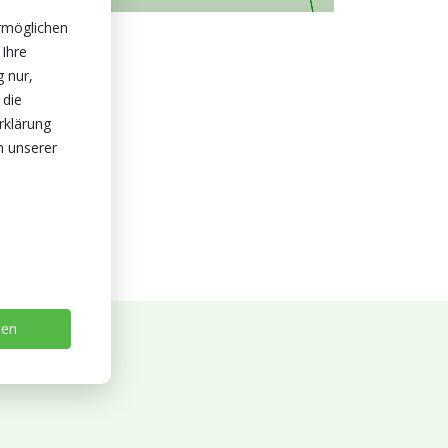
rmöglichen
 Ihre
g nur,
 die
rklärung
n unserer
sen