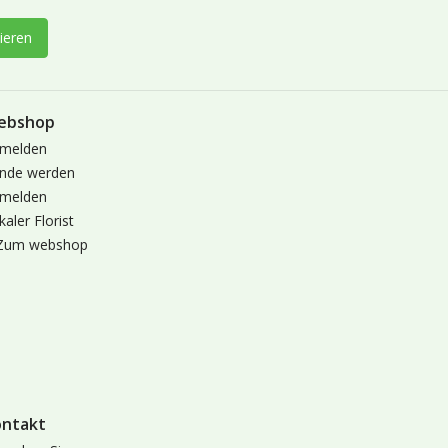
ieren
ebshop
melden
nde werden
melden
kaler Florist
Zum webshop
ontakt