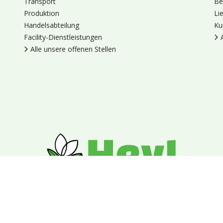
Transport
Be
Produktion
Li
Handelsabteilung
Ku
Facility-Dienstleistungen
Alle unsere offenen Stellen
en
Cookies
Datenschutz
Allgemeine Geschäftsbedingungen
Blumengroßhandel Heyl
Venus 375,
2675 LP Honselersdijk,
Nieder