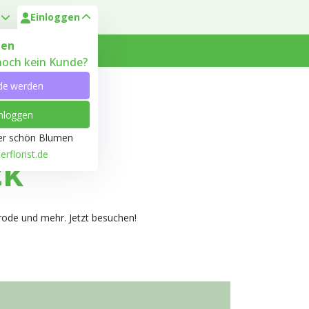
Einloggen
en
 noch kein Kunde?
 Heyl
Kundenservice
de werden
nloggen
ber schön Blumen
rflorist.de
ck
rode und mehr. Jetzt besuchen!