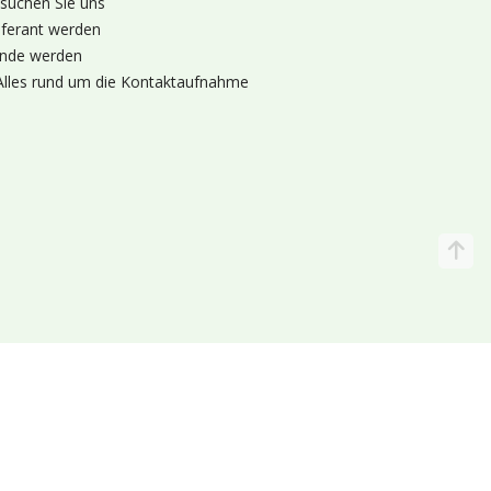
suchen Sie uns
eferant werden
nde werden
Alles rund um die Kontaktaufnahme
Katalog
Wir liefern
lande (Holland 🌷)