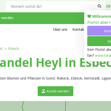
Search
DE
Wilkomm
 werden
Florist aber
Über uns
Kontakt
Arbeiten bei
Kun
Ei
st
Esbeck
Kein Florist a
fan?
www.lokale
ndel Heyl in Esbe
ten Blumen und Pflanzen in Soest: Rixbeck, Esbeck, Kernstadt, Lippe
Kunde werden