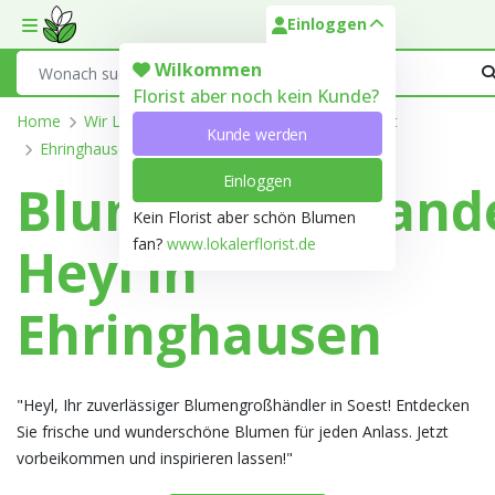
Einloggen
Toggle mobile menu
Search
Wilkommen
Florist aber noch kein Kunde?
Home
Wir Liefern
Nordrhein-Westfalen
Soest
Kunde werden
Ehringhausen
Einloggen
Blumengroßhand
Kein Florist aber schön Blumen
fan?
www.lokalerflorist.de
Heyl in
Ehringhausen
"Heyl, Ihr zuverlässiger Blumengroßhändler in Soest! Entdecken
Sie frische und wunderschöne Blumen für jeden Anlass. Jetzt
vorbeikommen und inspirieren lassen!"