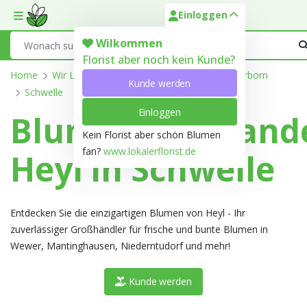
Einloggen
Toggle mobile menu
Search
Wilkommen
Florist aber noch kein Kunde?
Home
Wir Liefern
Nordrhein-Westfalen
Paderborn
Kunde werden
Schwelle
Einloggen
Blumengroßhand
Kein Florist aber schön Blumen
fan?
www.lokalerflorist.de
Heyl in Schwelle
Entdecken Sie die einzigartigen Blumen von Heyl - Ihr
zuverlässiger Großhändler für frische und bunte Blumen in
Wewer, Mantinghausen, Niederntudorf und mehr!
Kunde werden