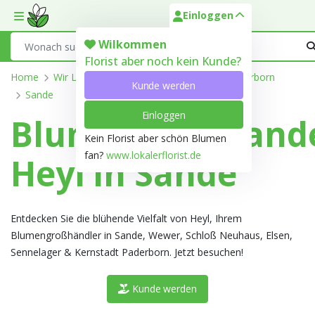
Einloggen
Toggle mobile menu
Search
Wilkommen
Florist aber noch kein Kunde?
Home
Wir Liefern
Nordrhein-Westfalen
Paderborn
Kunde werden
Sande
Einloggen
Blumengroßhand
Kein Florist aber schön Blumen
fan?
www.lokalerflorist.de
Heyl in Sande
Entdecken Sie die blühende Vielfalt von Heyl, Ihrem
Blumengroßhändler in Sande, Wewer, Schloß Neuhaus, Elsen,
Sennelager & Kernstadt Paderborn. Jetzt besuchen!
Kunde werden