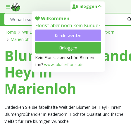
Einloggen
Toggle mobile menu
Search
Wilkommen
Florist aber noch kein Kunde?
Home
Wir Liefern
Nordrhein-Westfalen
Paderborn
Kunde werden
Marienloh
Einloggen
Blumengroßhand
Kein Florist aber schön Blumen
fan?
www.lokalerflorist.de
Heyl in
Marienloh
Entdecken Sie die fabelhafte Welt der Blumen bei Heyl - Ihrem
Blumengroßhändler in Paderborn. Höchste Qualität und frische
Vielfalt für Ihre blumigen Wünsche!