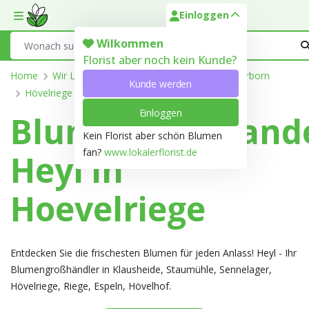
Einloggen
Toggle mobile menu
Search
Wilkommen
Florist aber noch kein Kunde?
Home
Wir Liefern
Nordrhein-Westfalen
Paderborn
Kunde werden
Hövelriege
Einloggen
Blumengroßhand
Kein Florist aber schön Blumen
fan?
www.lokalerflorist.de
Heyl in
Hoevelriege
Entdecken Sie die frischesten Blumen für jeden Anlass! Heyl - Ihr
Blumengroßhändler in Klausheide, Staumühle, Sennelager,
Hövelriege, Riege, Espeln, Hövelhof.