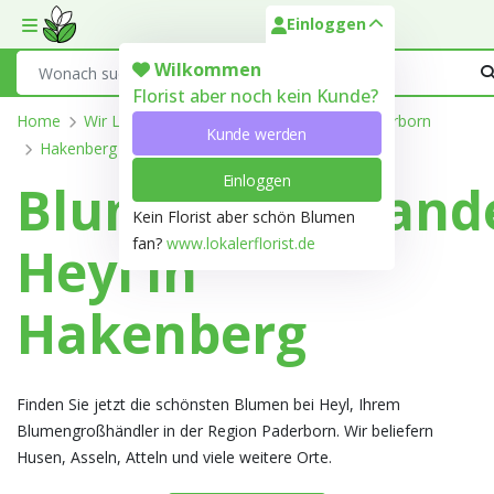
Einloggen
Toggle mobile menu
Search
Wilkommen
Florist aber noch kein Kunde?
Home
Wir Liefern
Nordrhein-Westfalen
Paderborn
Kunde werden
Hakenberg
Einloggen
Blumengroßhand
Kein Florist aber schön Blumen
fan?
www.lokalerflorist.de
Heyl in
Hakenberg
Finden Sie jetzt die schönsten Blumen bei Heyl, Ihrem
Blumengroßhändler in der Region Paderborn. Wir beliefern
Husen, Asseln, Atteln und viele weitere Orte.