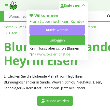
Einloggen
Toggle mobile menu
Search
Wilkommen
Florist aber noch kein Kunde?
Home
Wir Liefern
Nordrhein-Westfalen
Paderborn
Kunde werden
Elsen
Einloggen
Blumengroßhand
Kein Florist aber schön Blumen
fan?
www.lokalerflorist.de
Heyl in Elsen
Entdecken Sie die blühende Vielfalt von Heyl, Ihrem
Blumengroßhändler in Sande, Wewer, Schloß Neuhaus, Elsen,
Sennelager & Kernstadt Paderborn. Jetzt besuchen!
Kunde werden