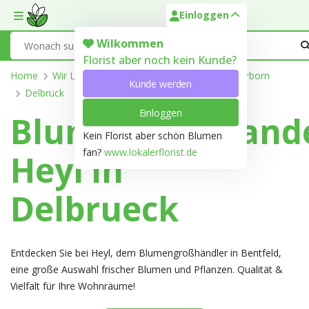
Einloggen
Toggle mobile menu
Search
Wilkommen
Florist aber noch kein Kunde?
Home
Wir Liefern
Nordrhein-Westfalen
Paderborn
Kunde werden
Delbrück
Einloggen
Blumengroßhand
Kein Florist aber schön Blumen
fan?
www.lokalerflorist.de
Heyl in
Delbrueck
Entdecken Sie bei Heyl, dem Blumengroßhändler in Bentfeld,
eine große Auswahl frischer Blumen und Pflanzen. Qualität &
Vielfalt für Ihre Wohnräume!