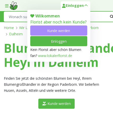
Einloggen
Toggle mobile menu
Search
Wilkommen
Florist aber noch kein Kunde?
Home
Wir Liefern
Nordrhein-Westfalen
Paderborn
Kunde werden
Dalheim
Einloggen
Blumengroßhand
Kein Florist aber schön Blumen
fan?
www.lokalerflorist.de
Heyl in Dalheim
Finden Sie jetzt die schönsten Blumen bei Heyl, Ihrem
Blumengroßhändler in der Region Paderborn. Wir beliefern
Husen, Asseln, Atteln und viele weitere Orte.
Kunde werden