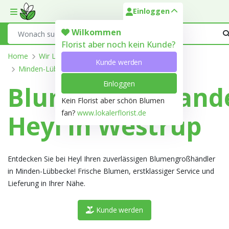
Einloggen
Toggle mobile menu
Search
Wilkommen
Florist aber noch kein Kunde?
Home
Wir Liefern
Nordrhein-Westfalen
Kunde werden
Minden-Lübbecke
Westrup
Einloggen
Blumengroßhand
Kein Florist aber schön Blumen
fan?
www.lokalerflorist.de
Heyl in Westrup
Entdecken Sie bei Heyl Ihren zuverlässigen Blumengroßhändler
in Minden-Lübbecke! Frische Blumen, erstklassiger Service und
Lieferung in Ihrer Nähe.
Kunde werden