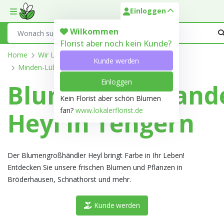
Einloggen
Toggle mobile menu
Search
Wilkommen
Florist aber noch kein Kunde?
Home
Wir Liefern
Nordrhein-Westfalen
Kunde werden
Minden-Lübbecke
Tengern
Einloggen
Blumengroßhand
Kein Florist aber schön Blumen
fan?
www.lokalerflorist.de
Heyl in Tengern
Der Blumengroßhändler Heyl bringt Farbe in Ihr Leben!
Entdecken Sie unsere frischen Blumen und Pflanzen in
Bröderhausen, Schnathorst und mehr.
Kunde werden