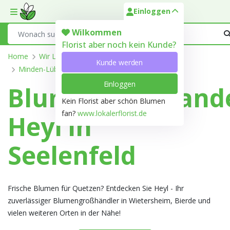
Einloggen
Toggle mobile menu
Search
Wilkommen
Florist aber noch kein Kunde?
Home
Wir Liefern
Nordrhein-Westfalen
Kunde werden
Minden-Lübbecke
Seelenfeld
Einloggen
Blumengroßhand
Kein Florist aber schön Blumen
fan?
www.lokalerflorist.de
Heyl in
Seelenfeld
Frische Blumen für Quetzen? Entdecken Sie Heyl - Ihr
zuverlässiger Blumengroßhändler in Wietersheim, Bierde und
vielen weiteren Orten in der Nähe!