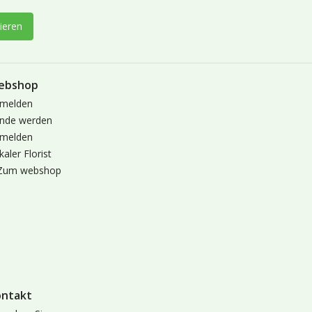
ieren
ebshop
melden
nde werden
melden
kaler Florist
Zum webshop
ontakt