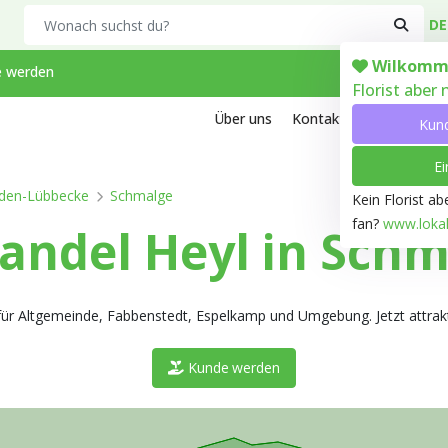
Search
DE
Wilkomm
 werden
Florist aber
Über uns
Kontakt
Arbeiten bei
Kun
Ei
den-Lübbecke
Schmalge
Kein Florist a
fan?
www.lokale
ndel Heyl in Schm
al für Altgemeinde, Fabbenstedt, Espelkamp und Umgebung. Jetzt attrak
Kunde werden