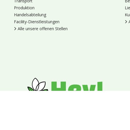
Transport
Be
Produktion
Li
Handelsabteilung
Ku
Facility-Dienstleistungen
Alle unsere offenen Stellen
en
Cookies
Datenschutz
Allgemeine Geschäftsbedingungen
Blumengroßhandel Heyl
Venus 375,
2675 LP Honselersdijk,
Nieder