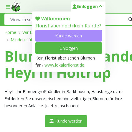
Einloggen
Toggle mobile menu
Search
Wilkommen
Florist aber noch kein Kunde?
Home
Wir Liefern
Nordrhein-Westfalen
Kunde werden
Minden-Lübbecke
Holtrup
Einloggen
Blumengroßhand
Kein Florist aber schön Blumen
fan?
www.lokalerflorist.de
Heyl in Holtrup
Heyl - Ihr Blumengroßhändler in Barkhausen, Hausberge uvm.
Entdecken Sie unsere frischen und vielfältigen Blumen für Ihre
besonderen Anlässe. Jetzt reinschauen!
Kunde werden