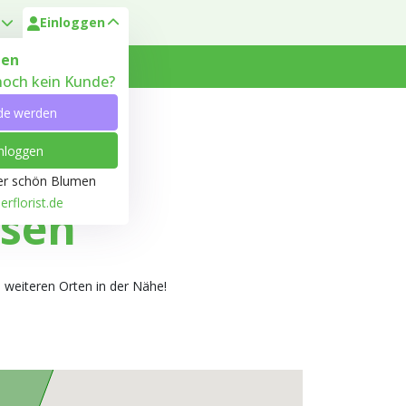
Einloggen
en
 noch kein Kunde?
 Heyl
Kundenservice
de werden
nloggen
ber schön Blumen
rflorist.de
gsen
 weiteren Orten in der Nähe!