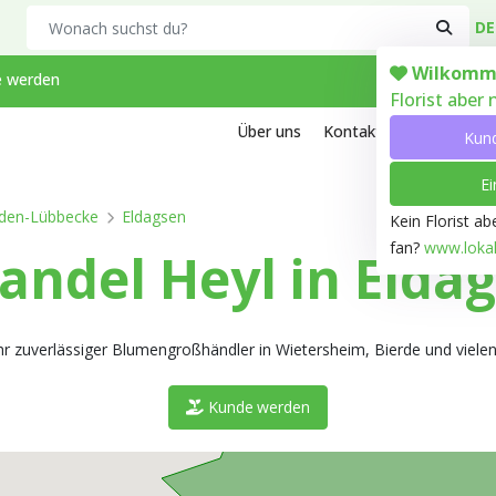
Search
DE
Wilkomm
 werden
Florist aber
Über uns
Kontakt
Arbeiten bei
Kun
Ei
den-Lübbecke
Eldagsen
Kein Florist a
fan?
www.lokale
ndel Heyl in Elda
hr zuverlässiger Blumengroßhändler in Wietersheim, Bierde und vielen
Kunde werden