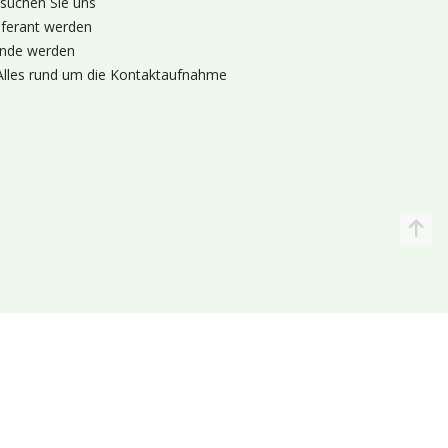
suchen Sie uns
eferant werden
nde werden
Alles rund um die Kontaktaufnahme
Katalog
Wir liefern
lande (Holland 🌷)