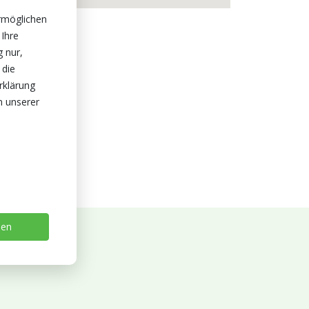
rmöglichen
 Ihre
g nur,
 die
rklärung
n unserer
sen