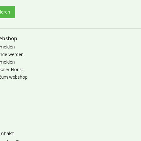
ieren
ebshop
melden
nde werden
melden
kaler Florist
Zum webshop
ontakt