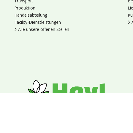
Transport
Be
Produktion
Li
Handelsabteilung
Ku
Facility-Dienstleistungen
Alle unsere offenen Stellen
en
Cookies
Datenschutz
Allgemeine Geschäftsbedingungen
Blumengroßhandel Heyl
Venus 375,
2675 LP Honselersdijk,
Nieder