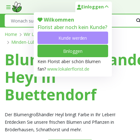
Einloggen
Toggle mobile menu
Search
Wilkommen
Florist aber noch kein Kunde?
Home
Wir Liefern
Nordrhein-Westfalen
Kunde werden
Minden-Lübbecke
Büttendorf
Einloggen
Blumengroßhand
Kein Florist aber schön Blumen
fan?
www.lokalerflorist.de
Heyl in
Buettendorf
Der Blumengroßhändler Heyl bringt Farbe in Ihr Leben!
Entdecken Sie unsere frischen Blumen und Pflanzen in
Bröderhausen, Schnathorst und mehr.