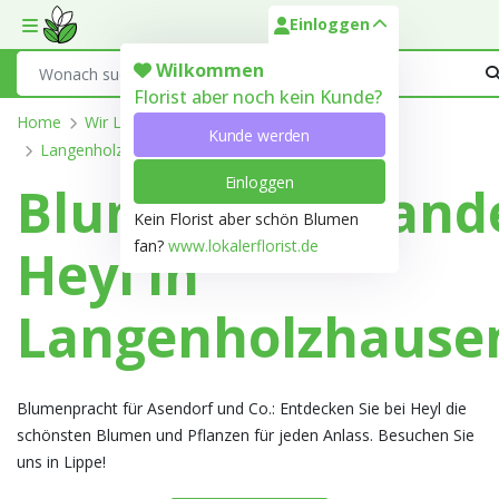
Einloggen
Toggle mobile menu
Search
Wilkommen
Florist aber noch kein Kunde?
Home
Wir Liefern
Nordrhein-Westfalen
Lippe
Kunde werden
Langenholzhausen
Einloggen
Blumengroßhand
Kein Florist aber schön Blumen
fan?
www.lokalerflorist.de
Heyl in
Langenholzhause
Blumenpracht für Asendorf und Co.: Entdecken Sie bei Heyl die
schönsten Blumen und Pflanzen für jeden Anlass. Besuchen Sie
uns in Lippe!