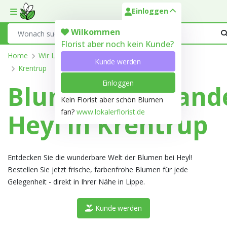
Einloggen
Toggle mobile menu
Search
Wilkommen
Florist aber noch kein Kunde?
Home
Wir Liefern
Nordrhein-Westfalen
Lippe
Kunde werden
Krentrup
Einloggen
Blumengroßhand
Kein Florist aber schön Blumen
fan?
www.lokalerflorist.de
Heyl in Krentrup
Entdecken Sie die wunderbare Welt der Blumen bei Heyl!
Bestellen Sie jetzt frische, farbenfrohe Blumen für jede
Gelegenheit - direkt in Ihrer Nähe in Lippe.
Kunde werden