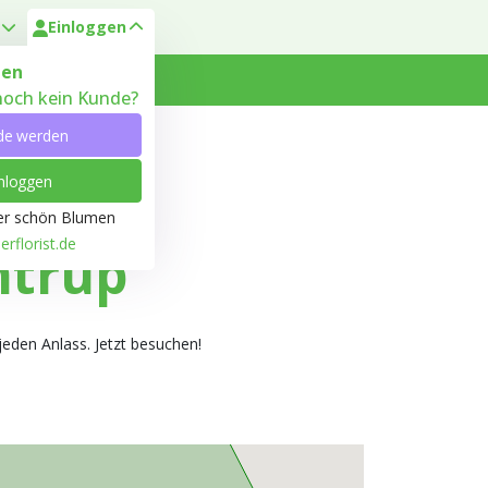
Einloggen
en
 noch kein Kunde?
 Heyl
Kundenservice
de werden
nloggen
ber schön Blumen
rflorist.de
ntrup
jeden Anlass. Jetzt besuchen!