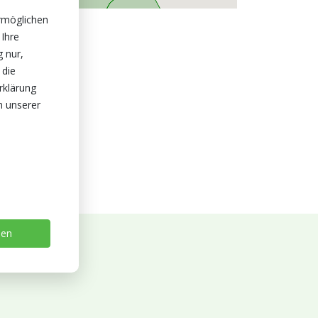
rmöglichen
 Ihre
g nur,
 die
rklärung
n unserer
sen