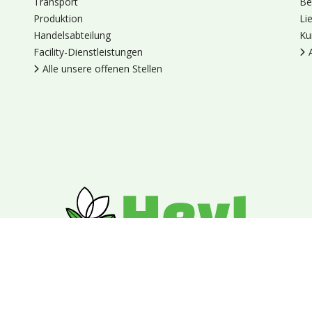
Transport
Be
Produktion
Li
Handelsabteilung
Ku
Facility-Dienstleistungen
Alle unsere offenen Stellen
en
Cookies
Datenschutz
Allgemeine Geschäftsbedingungen
Blumengroßhandel Heyl
Venus 375,
2675 LP Honselersdijk,
Nieder