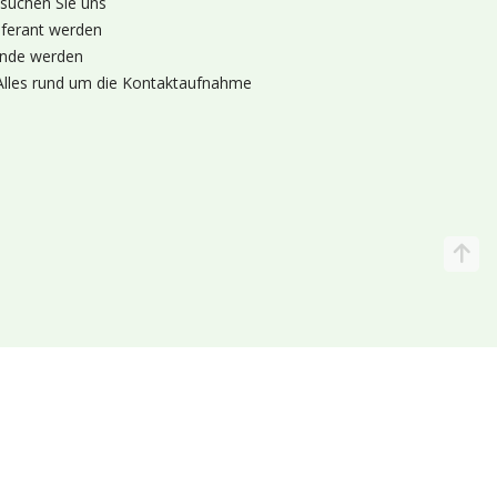
suchen Sie uns
eferant werden
nde werden
Alles rund um die Kontaktaufnahme
Katalog
Wir liefern
lande (Holland 🌷)