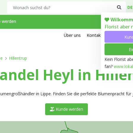
Search
DE
Wilkomm
 werden
Florist aber
Über uns
Kontakt
Arbeiten bei
Kun
Ei
pe
Hillentrup
Kein Florist a
fan?
www.lokale
del Heyl in Hille
 Blumengroßhändler in Lippe. Finden Sie die perfekte Blumenpracht für 
Kunde werden