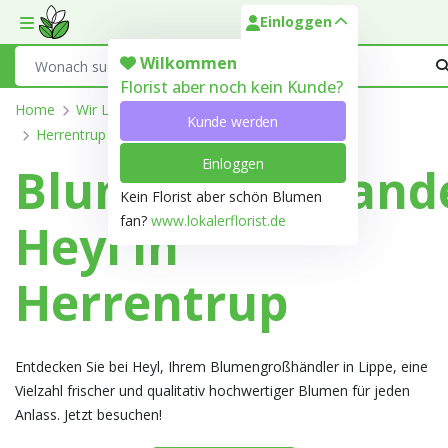
Einloggen
Toggle mobile menu
Search
Wilkommen
Florist aber noch kein Kunde?
Home
Wir Liefern
Nordrhein-Westfalen
Lippe
Kunde werden
Herrentrup
Einloggen
Blumengroßhand
Kein Florist aber schön Blumen
fan?
www.lokalerflorist.de
Heyl in
Herrentrup
Entdecken Sie bei Heyl, Ihrem Blumengroßhändler in Lippe, eine
Vielzahl frischer und qualitativ hochwertiger Blumen für jeden
Anlass. Jetzt besuchen!