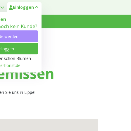
Einloggen
en
 noch kein Kunde?
 Heyl
Kundenservice
de werden
nloggen
ber schön Blumen
rflorist.de
emissen
n Sie uns in Lippe!