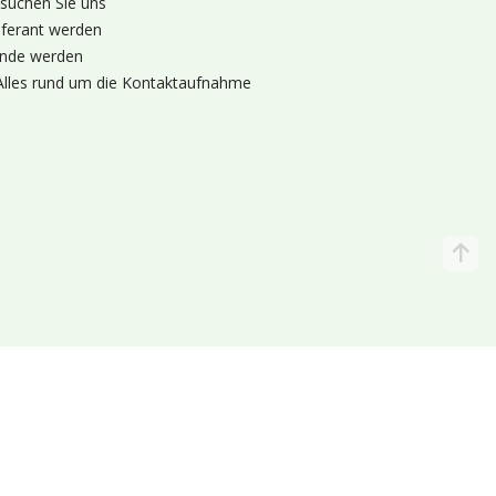
suchen Sie uns
eferant werden
nde werden
Alles rund um die Kontaktaufnahme
Katalog
Wir liefern
lande (Holland 🌷)