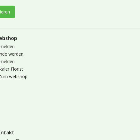
ieren
ebshop
melden
nde werden
melden
kaler Florist
Zum webshop
ontakt