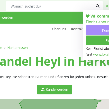
Search
DE
Wilkomm
 werden
Florist aber
Über uns
Kontakt
Arbeiten bei
Kun
Ei
pe
Harkemissen
Kein Florist a
fan?
www.lokale
ndel Heyl in Hark
ei Heyl die schönsten Blumen und Pflanzen für jeden Anlass. Besuche
Kunde werden