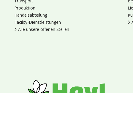
Transport
Be
Produktion
Li
Handelsabteilung
Ku
Facility-Dienstleistungen
Alle unsere offenen Stellen
en
Cookies
Datenschutz
Allgemeine Geschäftsbedingungen
Blumengroßhandel Heyl
Venus 375,
2675 LP Honselersdijk,
Nieder