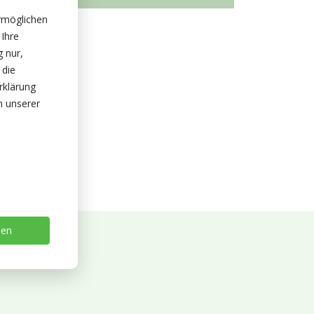
rmöglichen
 Ihre
g nur,
 die
rklärung
n unserer
sen