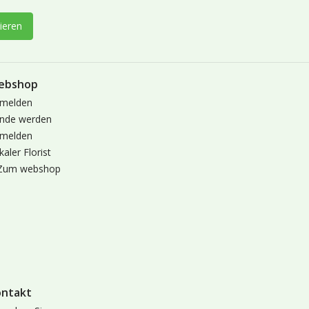
ieren
ebshop
melden
nde werden
melden
kaler Florist
Zum webshop
ontakt