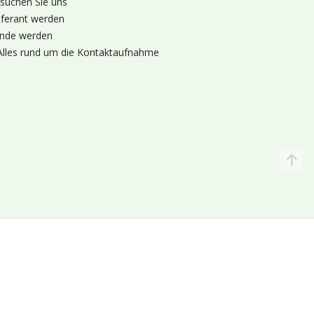
suchen Sie uns
eferant werden
nde werden
Alles rund um die Kontaktaufnahme
Katalog
Wir liefern
lande (Holland 🌷)