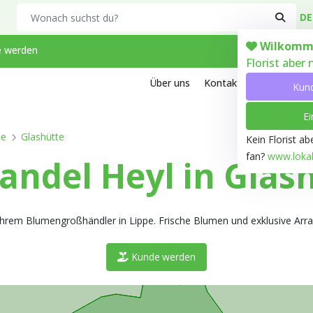
Search
DE
Wilkomm
 werden
Florist aber
Über uns
Kontakt
Arbeiten bei
Kun
Ei
pe
Glashütte
Kein Florist a
fan?
www.lokale
ndel Heyl in Glas
, Ihrem Blumengroßhändler in Lippe. Frische Blumen und exklusive Arr
Kunde werden