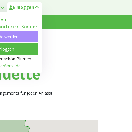
Einloggen
en
 noch kein Kunde?
 Heyl
Kundenservice
de werden
nloggen
ber schön Blumen
rflorist.de
huette
angements für jeden Anlass!