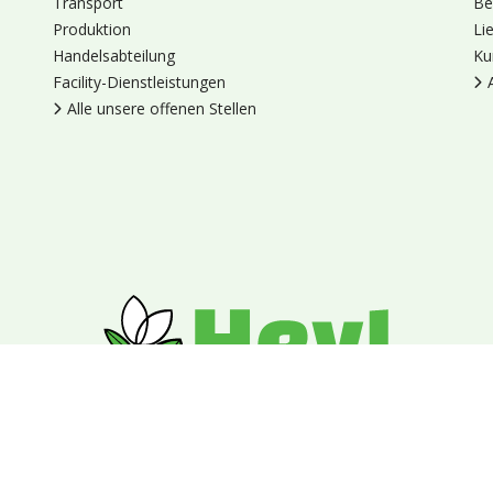
Transport
Be
Produktion
Li
Handelsabteilung
Ku
Facility-Dienstleistungen
Alle unsere offenen Stellen
en
Cookies
Datenschutz
Allgemeine Geschäftsbedingungen
Blumengroßhandel Heyl
Venus 375,
2675 LP Honselersdijk,
Nieder