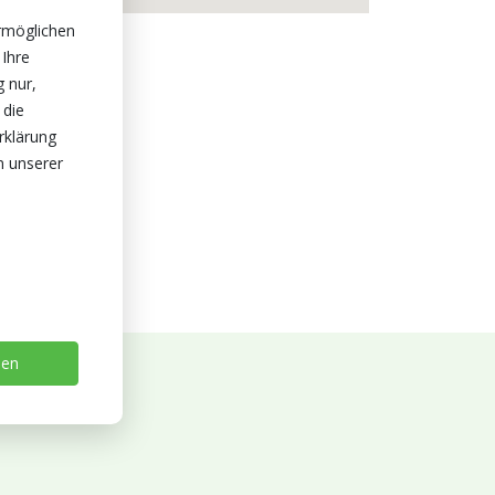
rmöglichen
 Ihre
g nur,
 die
rklärung
n unserer
sen