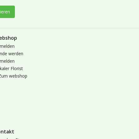
ieren
ebshop
melden
nde werden
melden
kaler Florist
Zum webshop
ontakt