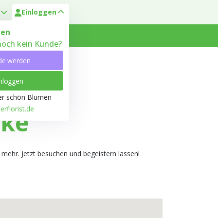
Einloggen
en
 noch kein Kunde?
 Heyl
Kundenservice
de werden
nloggen
ber schön Blumen
rflorist.de
mke
mehr. Jetzt besuchen und begeistern lassen!