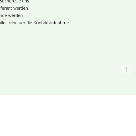
suchen Sie uns
eferant werden
nde werden
Alles rund um die Kontaktaufnahme
Katalog
Wir liefern
lande (Holland 🌷)