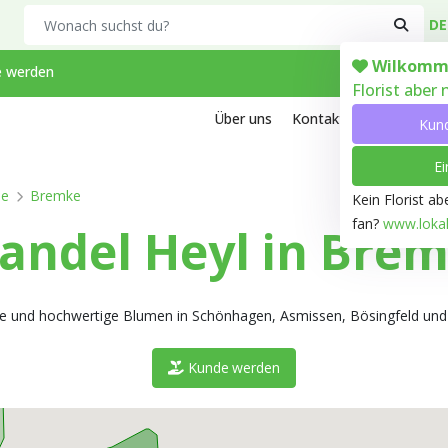
Search
DE
Wilkomm
 werden
Florist aber
Über uns
Kontakt
Arbeiten bei
Kun
Ei
pe
Bremke
Kein Florist a
fan?
www.lokale
ndel Heyl in Bre
che und hochwertige Blumen in Schönhagen, Asmissen, Bösingfeld und 
Kunde werden