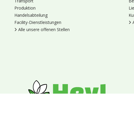
Transport
Be
Produktion
Li
Handelsabteilung
Ku
Facility-Dienstleistungen
Alle unsere offenen Stellen
en
Cookies
Datenschutz
Allgemeine Geschäftsbedingungen
Blumengroßhandel Heyl
Venus 375,
2675 LP Honselersdijk,
Nieder