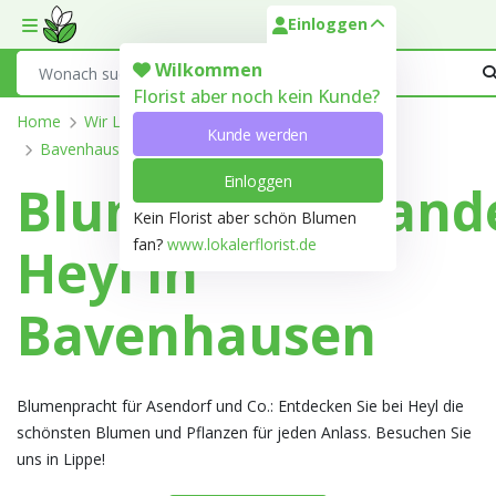
Einloggen
Toggle mobile menu
Search
Wilkommen
Florist aber noch kein Kunde?
Home
Wir Liefern
Nordrhein-Westfalen
Lippe
Kunde werden
Bavenhausen
Einloggen
Blumengroßhand
Kein Florist aber schön Blumen
fan?
www.lokalerflorist.de
Heyl in
Bavenhausen
Blumenpracht für Asendorf und Co.: Entdecken Sie bei Heyl die
schönsten Blumen und Pflanzen für jeden Anlass. Besuchen Sie
uns in Lippe!