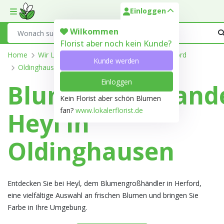
Einloggen
Toggle mobile menu
Search
Wilkommen
Florist aber noch kein Kunde?
Home
Wir Liefern
Nordrhein-Westfalen
Herford
Kunde werden
Oldinghausen
Einloggen
Blumengroßhand
Kein Florist aber schön Blumen
fan?
www.lokalerflorist.de
Heyl in
Oldinghausen
Entdecken Sie bei Heyl, dem Blumengroßhändler in Herford,
eine vielfältige Auswahl an frischen Blumen und bringen Sie
Farbe in Ihre Umgebung.