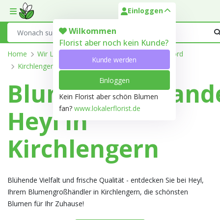
Einloggen
Toggle mobile menu
Search
Wilkommen
Florist aber noch kein Kunde?
Home
Wir Liefern
Nordrhein-Westfalen
Herford
Kunde werden
Kirchlengern
Einloggen
Blumengroßhand
Kein Florist aber schön Blumen
fan?
www.lokalerflorist.de
Heyl in
Kirchlengern
Blühende Vielfalt und frische Qualität - entdecken Sie bei Heyl,
Ihrem Blumengroßhändler in Kirchlengern, die schönsten
Blumen für Ihr Zuhause!